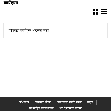
कार्यक्रम
कोणताही कार्यक्रम आढळला नाही
अभिप्राय
वेबसाइट धोरणे
आमच्याशी संपर्क साधा
मदत
वेब माहिती व्यवस्थापक
भेट देणाऱ्यांची संख्या