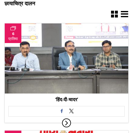
छायाचित्र दालन
6
प्रतिमा
‘हिंद-दी-चादर’