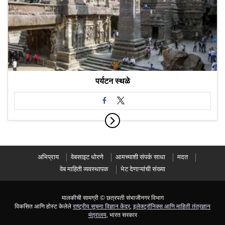
पर्यटन स्थळे
अभिप्राय
वेबसाइट धोरणे
आमच्याशी संपर्क साधा
मदत
वेब माहिती व्यवस्थापक
भेट देणाऱ्यांची संख्या
मालकीची सामग्री © छत्रपती संभाजीनगर विभाग
विकसित आणि होस्ट केलेले
राष्ट्रीय सूचना विज्ञान केंद्र
,
इलेक्ट्रॉनिक्स आणि माहिती तंत्रज्ञान
मंत्रालय
, भारत सरकार