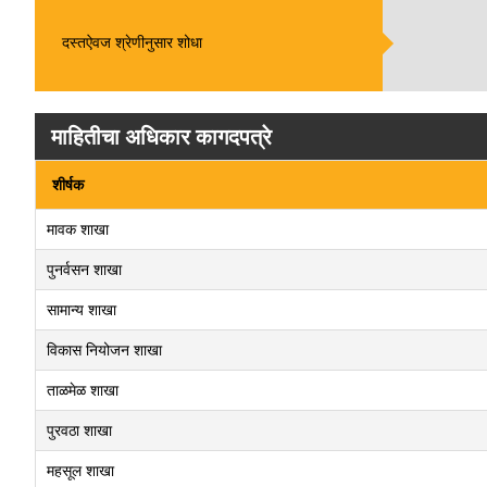
दस्तऐवज श्रेणीनुसार शोधा
माहितीचा अधिकार कागदपत्रे
शीर्षक
मावक शाखा
पुनर्वसन शाखा
सामान्य शाखा
विकास नियोजन शाखा
ताळमेळ शाखा
पुरवठा शाखा
महसूल शाखा